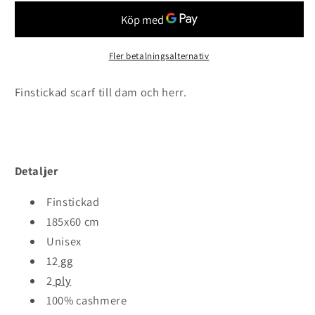
Fler betalningsalternativ
Finstickad scarf till dam och herr.
Detaljer
Finstickad
185x60 cm
Unisex
12
gg
2
ply
100% cashmere