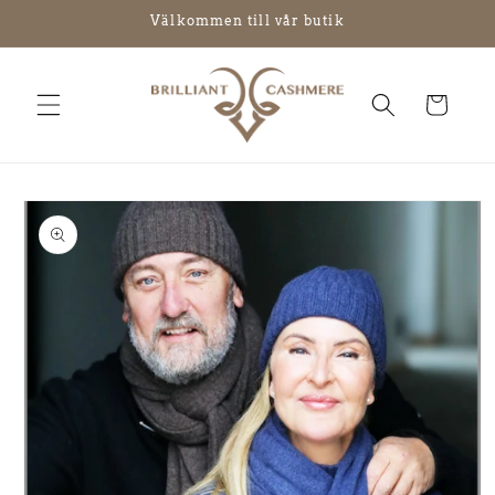
vidare
Välkommen till vår butik
till
innehåll
Varukorg
å vidare till
roduktinformation